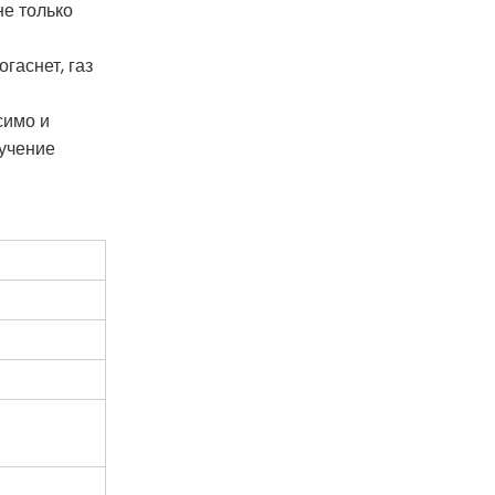
не только
гаснет, газ
симо и
лучение