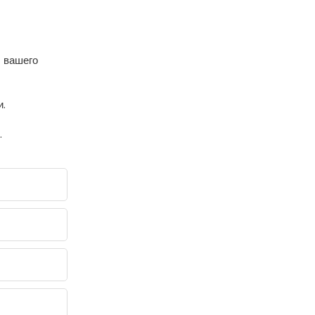
 вашего
и.
.