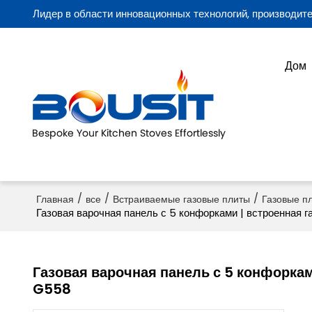
Лидер в области инновационных технологий, производите
Дом
/
/
/
Главная
все
Встраиваемые газовые плиты
Газовые п
Газовая варочная панель с 5 конфорками | встроенная г
Газовая варочная панель с 5 конфоркам
G558