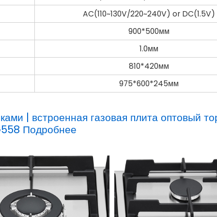
AC(110~130V/220~240V) or DC(1.5V)
900*500мм
1.0мм
810*420мм
975*600*245мм
ками | встроенная газовая плита оптовый то
558 Подробнее