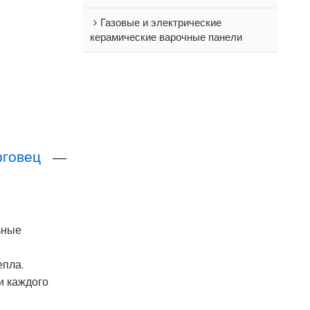
Газовые и электрические
керамические варочные панели
орговец
ьные
епла.
и каждого