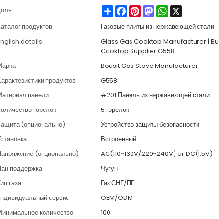
Share
Facebook
Pinterest
Mastodon
WhatsApp
X
доля
Каталог продуктов
Газовые плиты из нержавеющей стали
nglish details
Glass Gas Cooktop Manufacturer | Buil
Cooktop Supplier G558
Марка
Bousit Gas Stove Manufacturer
Характеристики продуктов
G558
Материал панели
#201 Панель из нержавеющей стали
Количество горелок
5 горелок
Защита (опционально)
Устройство защиты безопасности
Установка
Встроенный
Напряжение (опционально)
AC(110~130V/220~240V) or DC(1.5V)
Пан поддержка
Чугун
ип газа
Газ СНГ/ПГ
индивидуальный сервис
OEM/ODM
Минимальное количество
100