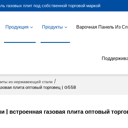
ль газовых плит под собственной торговой маркой
Продукция
Продукты
Варочная Панель Из Сп
Поддержива
/
литы из нержавеющей стали
азовая плита оптовый торговец | G558
и | встроенная газовая плита оптовый торгов