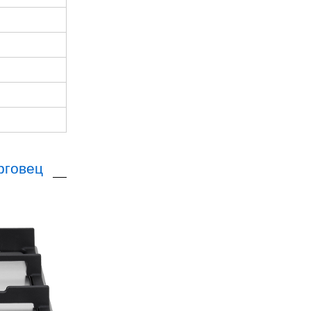
рговец