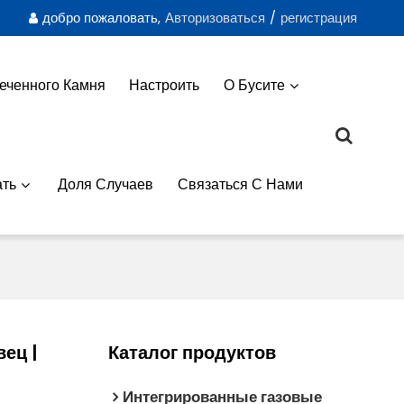
добро пожаловать,
Авторизоваться
/
регистрация
еченного Камня
Настроить
О Бусите
ть
Доля Случаев
Связаться С Нами
ец |
Каталог продуктов
Интегрированные газовые