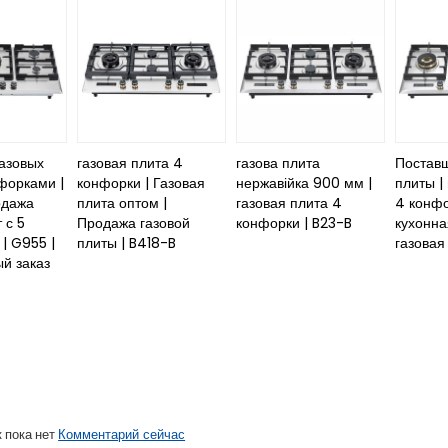
азовых
газовая плита 4
газова плита
Поставщ
нфорками |
конфорки | Газовая
нержавійка 900 мм |
плиты |
одажа
плита оптом |
газовая плита 4
4 конфо
 с 5
Продажа газовой
конфорки | B23-B
кухонна
| G955 |
плиты | B418-B
газовая 
й заказ
 пока нет
Комментарий сейчас