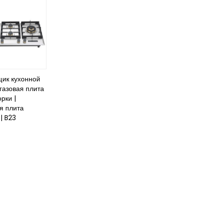
ик кухонной
 газовая плита
рки |
я плита
| B23