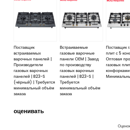
Поставщик
Встраиваемые
Поставщик г
встраиваемых
газовые варочные
плит с 5 ко
варочных панелей |
панели OEM | Завод
Оптовая пр
Производители
по производству
газовых плит
газовых варочных
газовых варочных
конфорками 
панелей | B23-S
панелей | B23-S |
Минимальны
(чёрный) | Требуется
Требуется
минимальный объём
минимальный объём
заказа
заказа
оценивать
Оценок