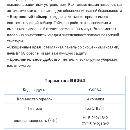
оснащена защитным устройством. Как только пламя погаснет, газ
автоматически отключится для обеспечения вашей безопасности.
-
Встроенный таймер
: каждая из четырех горелок имеет
соответствующий таймер. Таймеры работают независимо и
имеют максимальный отсчет времени 180 минут. Это помогает
идеально приготовить блюда и обеспечивает получение нужной
текстуры.
-Скошенные края
: стеклянная панель со скошенными краями,
печь B458 обеспечивает вам лучшую защиту.
-
Дополнительное удобство
: металлическая ручка убережет
вас от ожогов.
Параметры G9064
Код продукта
G9064
Количество горелок
4 горелки
Тип газа
Газ СНГ/ПГ
НГ:5.2*2/1.8*2
Тепловая мощность (кВт)
СУГ:5.0*2/1.3*2