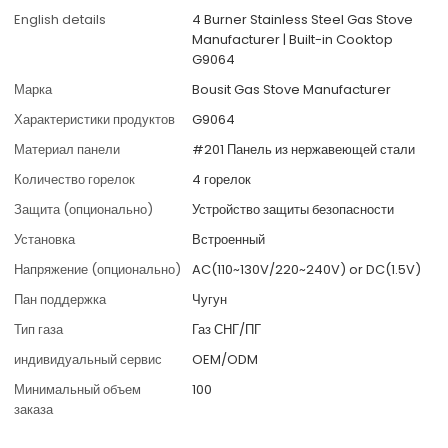
English details
4 Burner Stainless Steel Gas Stove
Manufacturer | Built-in Cooktop
G9064
Марка
Bousit Gas Stove Manufacturer
Характеристики продуктов
G9064
Материал панели
#201 Панель из нержавеющей стали
Количество горелок
4 горелок
Защита (опционально)
Устройство защиты безопасности
Установка
Встроенный
Напряжение (опционально)
AC(110~130V/220~240V) or DC(1.5V)
Пан поддержка
Чугун
Тип газа
Газ СНГ/ПГ
индивидуальный сервис
OEM/ODM
Минимальный объем
100
заказа