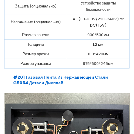
Устройство защиты
Защита (опционально)
безопасности
AC(110~130V/220~240V) or
Напряжение (опционально)
DC(1.5V)
Размер панели
900*500мм
Толщины
1,2 мм
Размер врезки
810*420мм
Размер упаковки
975*600*245мм
#201 Газовая Плита Из Нержавеющей Стали
G9064 Детали Дисплей